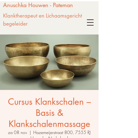
Anuschka Houwen - Pateman
Klanktherapeut en Lichaamsgericht
begeleider
Cursus Klankschalen –
Basis &
Klankschalenmassage
za 08 nov
  |  
Hazemeijerstraat 800, 7555 RJ