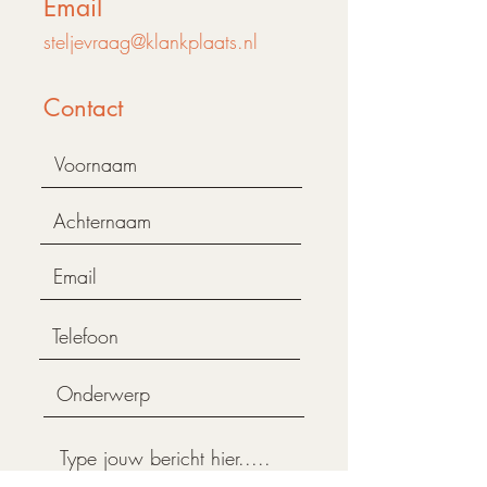
Email
steljevraag@klankplaats.nl
Contact
Klankplaats is aangesloten bij: