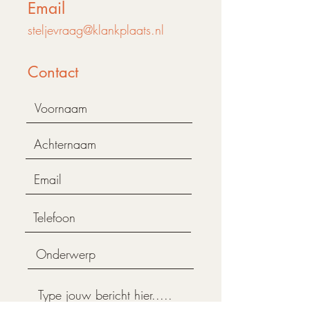
Email
steljevraag@klankplaats.nl
Contact
Klankplaats is aangesloten bij: